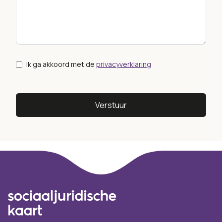
Ik ga akkoord met de
privacyverklaring
Verstuur
Footer