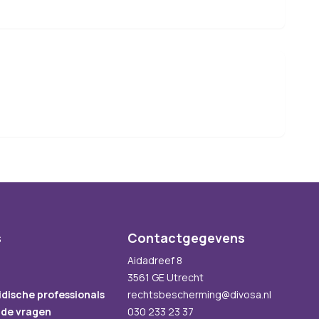
s
Contactgegevens
Aidadreef 8
3561 GE Utrecht
idische professionals
rechtsbescherming@divosa.nl
lde vragen
030 233 23 37