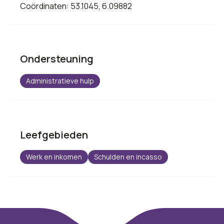
Coördinaten: 53.1045, 6.09882
Ondersteuning
Administratieve hulp
Leefgebieden
Werk en inkomen
Schulden en incasso
Footer