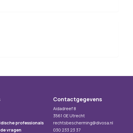
s
Contactgegevens
Aidadreef 8
3561 GE Utrecht
idische professionals
rechtsbescherming@divosa.nl
lde vragen
030 233 23 37