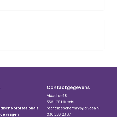
s
Contactgegevens
Aidadreef 8
3561 GE Utrecht
idische professionals
rechtsbescherming@divosa.nl
lde vragen
030 233 23 37