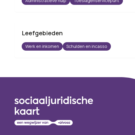
Administratieve hulp
Toeslagenservicepunt
Leefgebieden
Werk en inkomen
Schulden en incasso
Footer