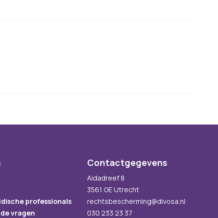
s
Contactgegevens
Aidadreef 8
3561 GE Utrecht
idische professionals
rechtsbescherming@divosa.nl
lde vragen
030 233 23 37