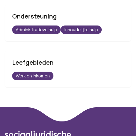
Ondersteuning
Administratieve hulp
Inhoudelijke hulp
Leefgebieden
Werk en inkomen
Footer