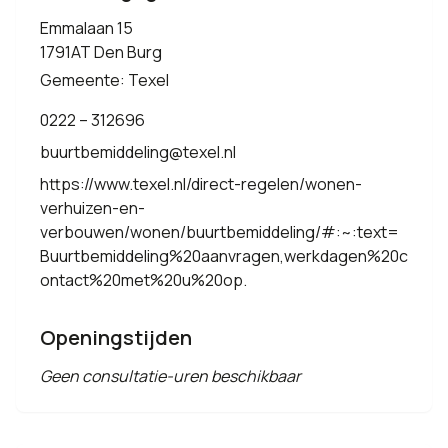
Emmalaan 15
1791AT Den Burg
Gemeente: Texel
0222 – 312696
buurtbemiddeling@texel.nl
https://www.texel.nl/direct-regelen/wonen-
verhuizen-en-
verbouwen/wonen/buurtbemiddeling/#:~:text=
Buurtbemiddeling%20aanvragen,werkdagen%20c
ontact%20met%20u%20op.
Openingstijden
Geen consultatie-uren beschikbaar