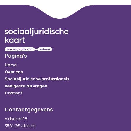
Footer
Pagina's
Home
Over ons
Sociaaljuridische professionals
Veelgestelde vragen
Contact
Contactgegevens
Aidadreef 8
3561 GE Utrecht