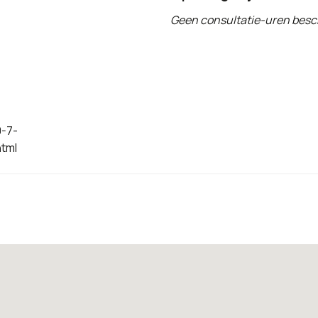
Geen consultatie-uren besc
0-7-
tml