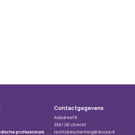
s
Contactgegevens
Aidadreef 8
3561 GE Utrecht
idische professionals
rechtsbescherming@divosa.nl