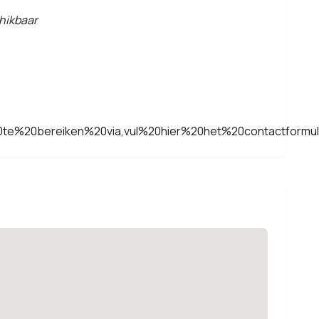
hikbaar
0te%20bereiken%20via,vul%20hier%20het%20contactformul