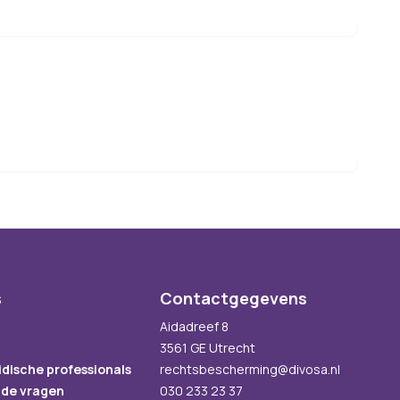
s
Contactgegevens
Aidadreef 8
3561 GE Utrecht
idische professionals
rechtsbescherming@divosa.nl
lde vragen
030 233 23 37