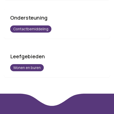
Ondersteuning
Contactbemiddeling
Leefgebieden
Wonen en buren
Footer