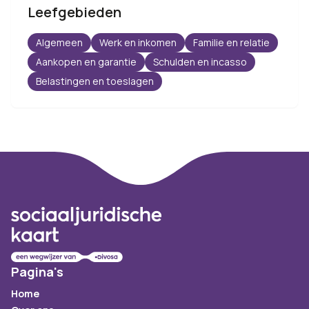
Leefgebieden
Algemeen
Werk en inkomen
Familie en relatie
Aankopen en garantie
Schulden en incasso
Belastingen en toeslagen
Footer
Pagina's
Home