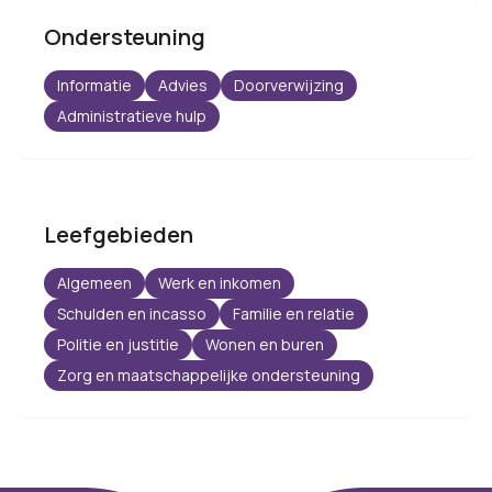
Ondersteuning
Informatie
Advies
Doorverwijzing
Administratieve hulp
Leefgebieden
Algemeen
Werk en inkomen
Schulden en incasso
Familie en relatie
Politie en justitie
Wonen en buren
Zorg en maatschappelijke ondersteuning