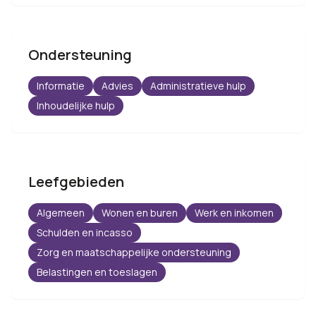
Ondersteuning
Informatie
Advies
Administratieve hulp
Inhoudelijke hulp
Leefgebieden
Algemeen
Wonen en buren
Werk en inkomen
Schulden en incasso
Zorg en maatschappelijke ondersteuning
Belastingen en toeslagen