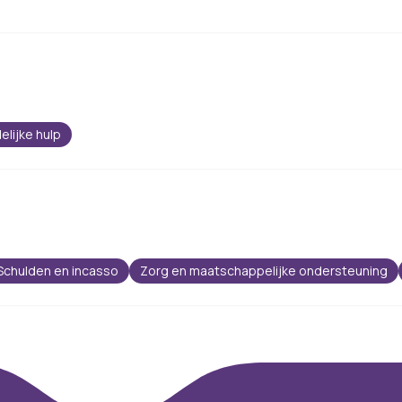
elijke hulp
Schulden en incasso
Zorg en maatschappelijke ondersteuning