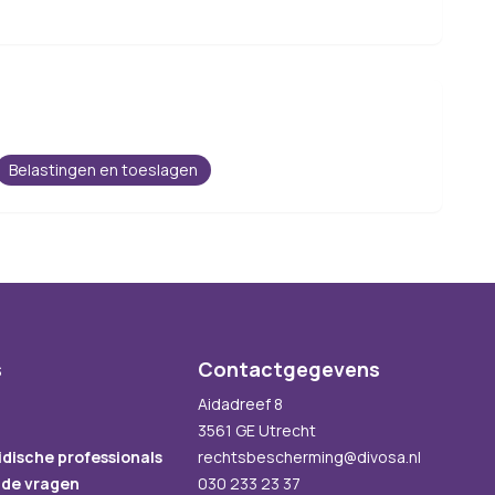
Belastingen en toeslagen
s
Contactgegevens
Aidadreef 8
3561 GE Utrecht
idische professionals
rechtsbescherming@divosa.nl
lde vragen
030 233 23 37