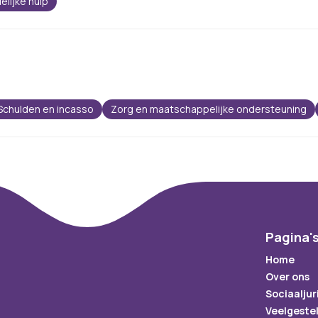
elijke hulp
Schulden en incasso
Zorg en maatschappelijke ondersteuning
Pagina'
Home
Over ons
Sociaaljur
Veelgeste