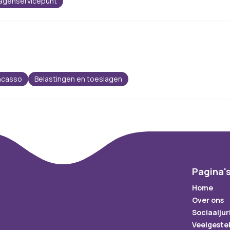
agenservicepunt
incasso
Belastingen en toeslagen
Pagina'
Home
Over ons
Sociaaljur
Veelgeste