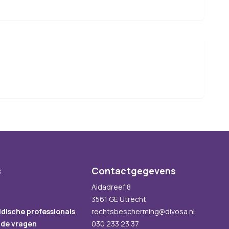
s
Contactgegevens
Aidadreef 8
3561 GE Utrecht
idische professionals
rechtsbescherming@divosa.nl
lde vragen
030 233 23 37