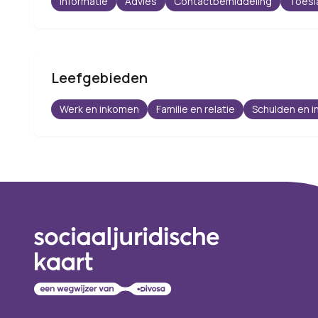
Informatie
Advies
Contactbemiddeling
Toesl
Leefgebieden
Werk en inkomen
Familie en relatie
Schulden en 
Footer