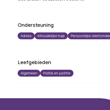
Ondersteuning
Advies
Inhoudelijke hulp
Persoonlijke clientonde
Leefgebieden
Algemeen
Politie en justitie
Footer