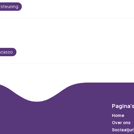
rsteuning
incasso
Pagina'
Home
Over ons
Sociaaljur