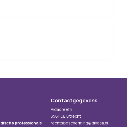
s
Contactgegevens
Aidadreef 8
3561 GE Utrecht
idische professionals
rechtsbescherming@divosa.nl