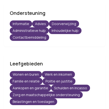
Ondersteuning
Informatie
Advies
Doorverwijzing
Administratieve hulp
Inhoudelijke hulp
Contactbemiddeling
Leefgebieden
Wonen en buren
Werk en inkomen
Familie en relatie
Politie en justitie
Aankopen en garantie
Schulden en incasso
Zorg en maatschappelijke ondersteuning
Belastingen en toeslagen