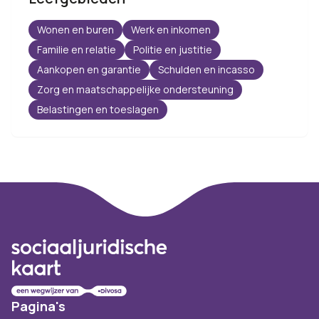
Wonen en buren
Werk en inkomen
Familie en relatie
Politie en justitie
Aankopen en garantie
Schulden en incasso
Zorg en maatschappelijke ondersteuning
Belastingen en toeslagen
Footer
Pagina's