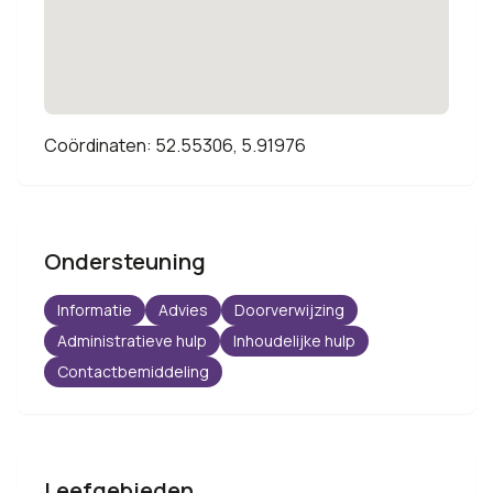
Coördinaten: 52.55306, 5.91976
Ondersteuning
Informatie
Advies
Doorverwijzing
Administratieve hulp
Inhoudelijke hulp
Contactbemiddeling
Leefgebieden