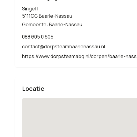
Singel 1
5111CC Baarle-Nassau
Gemeente: Baarle-Nassau
088 605 0 605
contact@dorpsteambaarlenassau.nl
https://www.dorpsteamabg.nl/dorpen/baarle-nas
Locatie