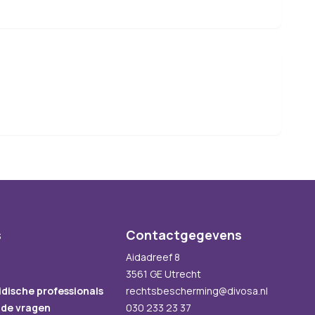
s
Contactgegevens
Aidadreef 8
3561 GE Utrecht
idische professionals
rechtsbescherming@divosa.nl
lde vragen
030 233 23 37