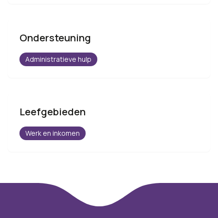
Ondersteuning
Administratieve hulp
Leefgebieden
Werk en inkomen
Footer