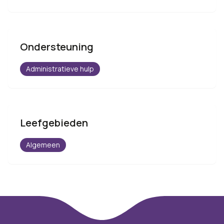
Ondersteuning
Administratieve hulp
Leefgebieden
Algemeen
Footer