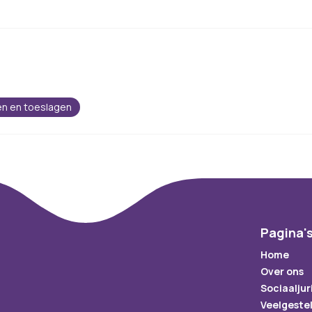
en en toeslagen
Pagina'
Home
Over ons
Sociaaljur
Veelgeste