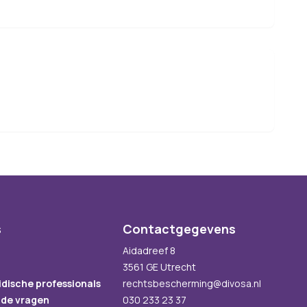
s
Contactgegevens
Aidadreef 8
3561 GE Utrecht
idische professionals
rechtsbescherming@divosa.nl
lde vragen
030 233 23 37