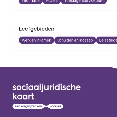
Informatie
Advies
Toeslagenservicepunt
Leefgebieden
Werk en inkomen
Schulden en incasso
Belasting
Footer