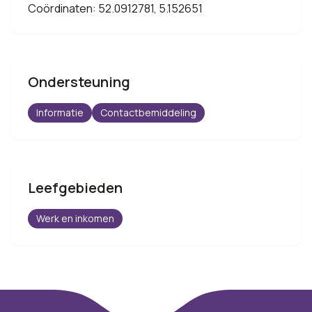
Coördinaten: 52.0912781, 5.152651
Ondersteuning
Informatie
Contactbemiddeling
Leefgebieden
Werk en inkomen
Footer