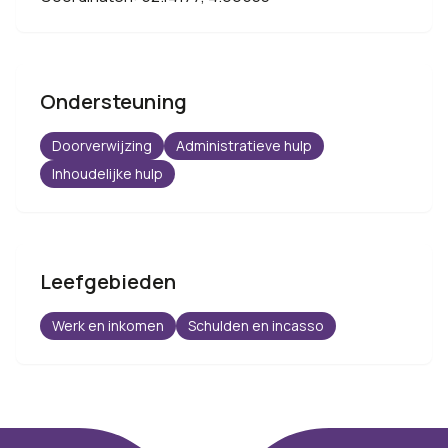
Ondersteuning
Doorverwijzing
Administratieve hulp
Inhoudelijke hulp
Leefgebieden
Werk en inkomen
Schulden en incasso
Footer