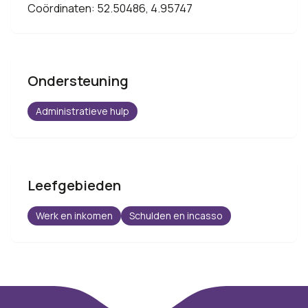
Coördinaten: 52.50486, 4.95747
Ondersteuning
Administratieve hulp
Leefgebieden
Werk en inkomen
Schulden en incasso
Footer