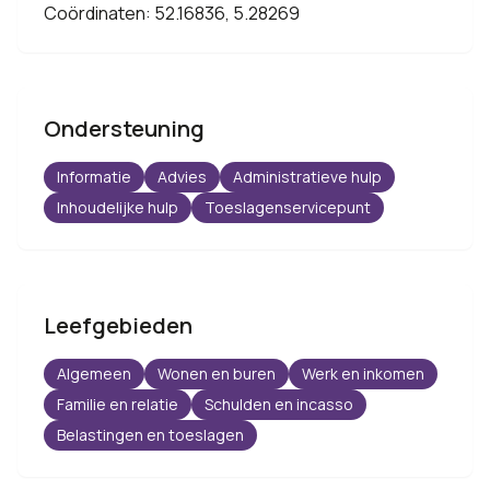
Coördinaten: 52.16836, 5.28269
Ondersteuning
Informatie
Advies
Administratieve hulp
Inhoudelijke hulp
Toeslagenservicepunt
Leefgebieden
Algemeen
Wonen en buren
Werk en inkomen
Familie en relatie
Schulden en incasso
Belastingen en toeslagen