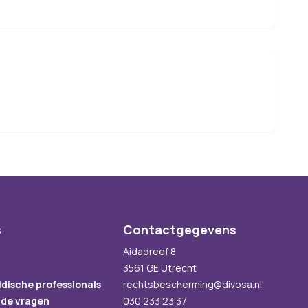
s
Contactgegevens
Aidadreef 8
3561 GE Utrecht
idische professionals
rechtsbescherming@divosa.nl
lde vragen
030 233 23 37