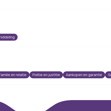
iddeling
Familie en relatie
Politie en justitie
Aankopen en garantie
S