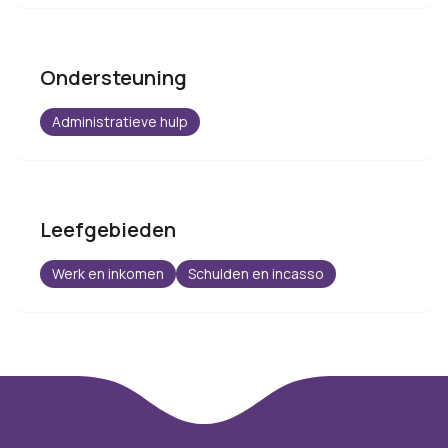
Ondersteuning
Administratieve hulp
Leefgebieden
Werk en inkomen
Schulden en incasso
Footer