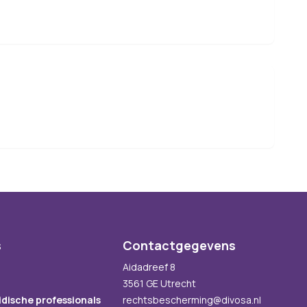
s
Contactgegevens
Aidadreef 8
3561 GE Utrecht
idische professionals
rechtsbescherming@divosa.nl