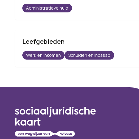
Administratieve hulp
Leefgebieden
Werk en inkomen
Schulden en incasso
Footer