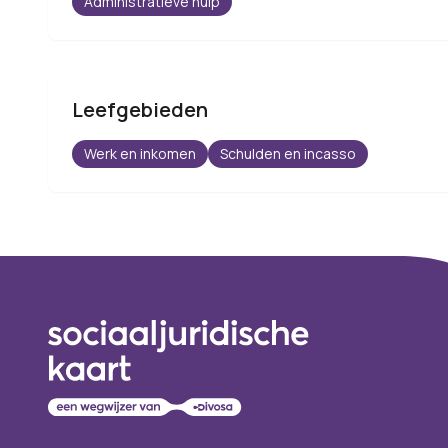
Administratieve hulp
Leefgebieden
Werk en inkomen
Schulden en incasso
Footer