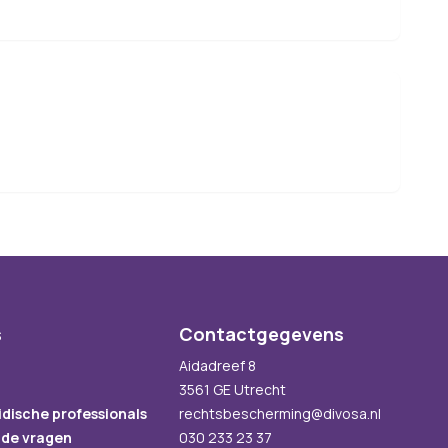
s
Contactgegevens
Aidadreef 8
3561 GE Utrecht
idische professionals
rechtsbescherming@divosa.nl
lde vragen
030 233 23 37