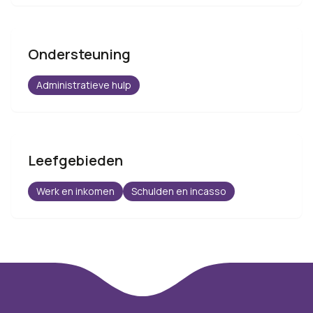
Ondersteuning
Administratieve hulp
Leefgebieden
Werk en inkomen
Schulden en incasso
Footer