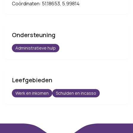
Coördinaten: 51.18653, 5.99814
Ondersteuning
Administratieve hulp
Leefgebieden
Werk en inkomen
Schulden en incasso
Footer