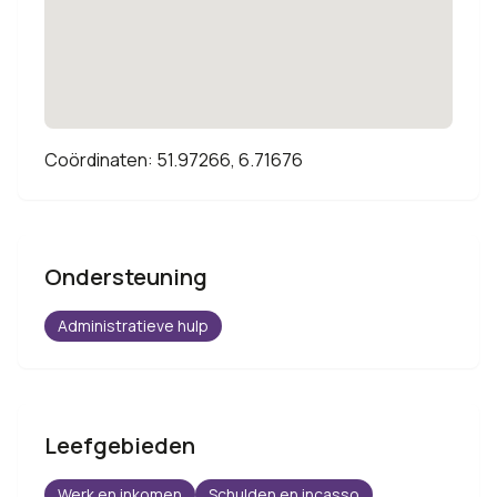
Coördinaten: 51.97266, 6.71676
Ondersteuning
Administratieve hulp
Leefgebieden
Werk en inkomen
Schulden en incasso