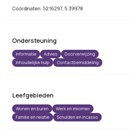
Coördinaten: 52.16297, 5.39978
Ondersteuning
Informatie
Advies
Doorverwijzing
Inhoudelijke hulp
Contactbemiddeling
Leefgebieden
Wonen en buren
Werk en inkomen
Familie en relatie
Schulden en incasso