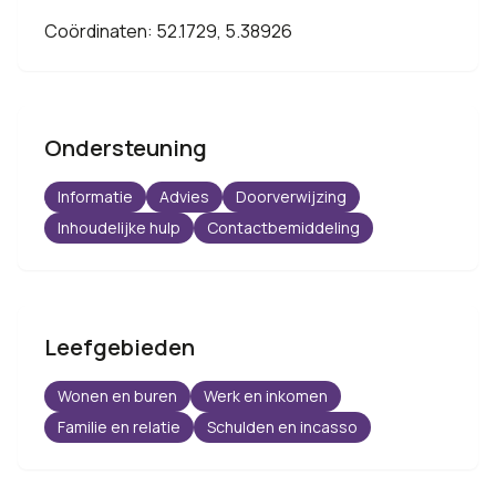
Coördinaten: 52.1729, 5.38926
Ondersteuning
Informatie
Advies
Doorverwijzing
Inhoudelijke hulp
Contactbemiddeling
Leefgebieden
Wonen en buren
Werk en inkomen
Familie en relatie
Schulden en incasso