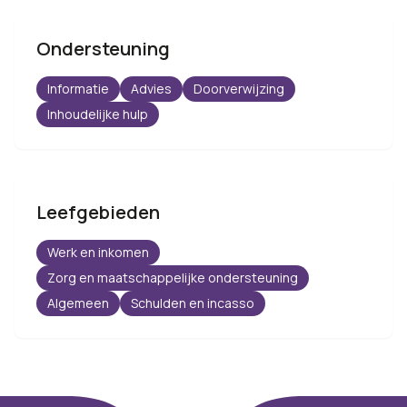
Ondersteuning
Informatie
Advies
Doorverwijzing
Inhoudelijke hulp
Leefgebieden
Werk en inkomen
Zorg en maatschappelijke ondersteuning
Algemeen
Schulden en incasso
Footer