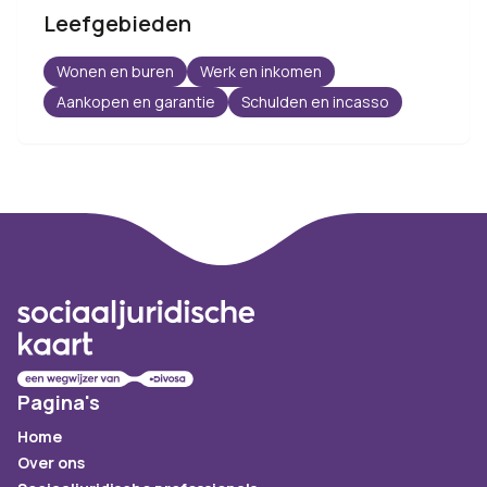
Leefgebieden
Wonen en buren
Werk en inkomen
Aankopen en garantie
Schulden en incasso
Footer
Pagina's
Home
Over ons