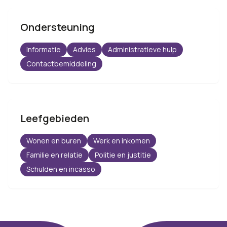
Ondersteuning
Informatie
Advies
Administratieve hulp
Contactbemiddeling
Leefgebieden
Wonen en buren
Werk en inkomen
Familie en relatie
Politie en justitie
Schulden en incasso
Footer