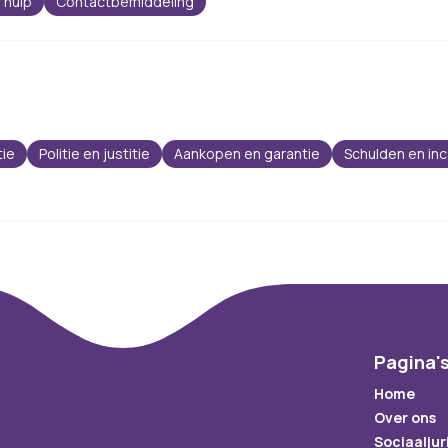
 hulp
Contactbemiddeling
tie
Politie en justitie
Aankopen en garantie
Schulden en in
Pagina'
Home
Over ons
Sociaaljur