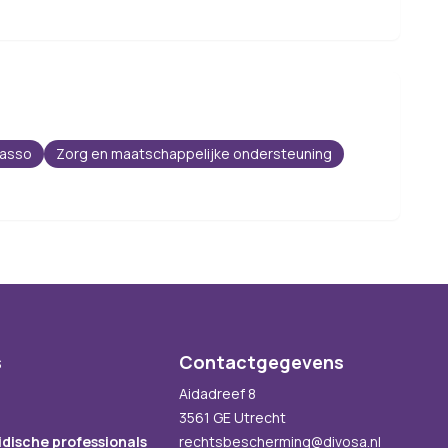
casso
Zorg en maatschappelijke ondersteuning
s
Contactgegevens
Aidadreef 8
3561 GE Utrecht
idische professionals
rechtsbescherming@divosa.nl