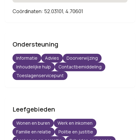
Coördinaten: 52.03101, 4.70601
Ondersteuning
Informatie
Advies
Doorverwijzing
Inhoudelijke hulp
Contactbemiddeling
Toeslagenservicepunt
Leefgebieden
Wonen en buren
Werk en inkomen
Familie en relatie
Politie en justitie