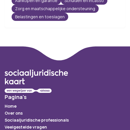
Aankopen en garantie
Schulden en incasso
Zorg en maatschappelijke ondersteuning
Belastingen en toeslagen
Footer
Pagina's
Home
Over ons
Sociaaljuridische professionals
Veelgestelde vragen