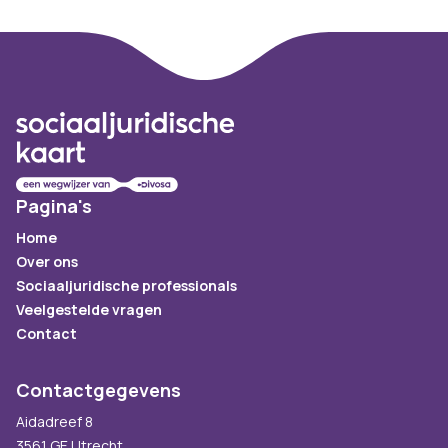
Footer
Pagina's
Home
Over ons
Sociaaljuridische professionals
Veelgestelde vragen
Contact
Contactgegevens
Aidadreef 8
3561 GE Utrecht