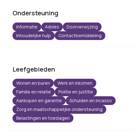
Ondersteuning
Informatie
Advies
Doorverwijzing
Inhoudelijke hulp
Contactbemiddeling
Leefgebieden
Wonen en buren
Werk en inkomen
Familie en relatie
Politie en justitie
Aankopen en garantie
Schulden en incasso
Zorg en maatschappelijke ondersteuning
Belastingen en toeslagen