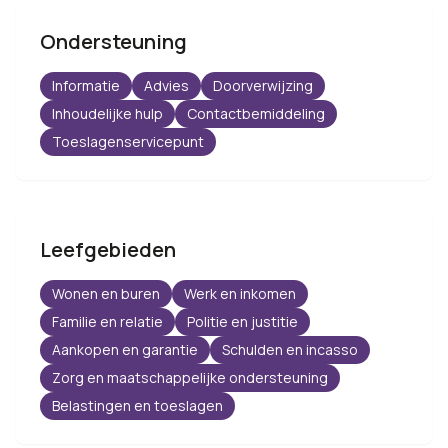
Ondersteuning
Informatie
Advies
Doorverwijzing
Inhoudelijke hulp
Contactbemiddeling
Toeslagenservicepunt
Leefgebieden
Wonen en buren
Werk en inkomen
Familie en relatie
Politie en justitie
Aankopen en garantie
Schulden en incasso
Zorg en maatschappelijke ondersteuning
Belastingen en toeslagen