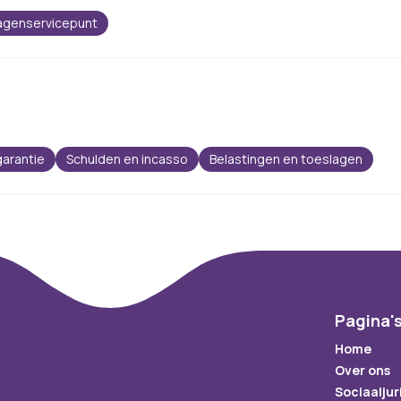
agenservicepunt
arantie
Schulden en incasso
Belastingen en toeslagen
Pagina'
Home
Over ons
Sociaaljur