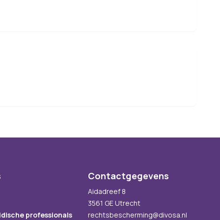
s
Contactgegevens
Aidadreef 8
3561 GE Utrecht
idische professionals
rechtsbescherming@divosa.nl