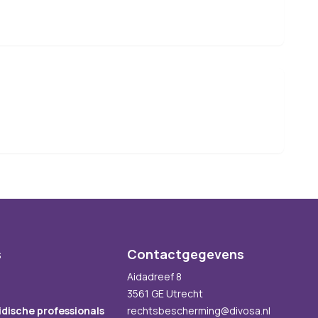
s
Contactgegevens
Aidadreef 8
3561 GE Utrecht
idische professionals
rechtsbescherming@divosa.nl