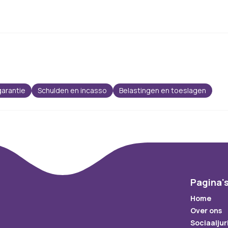
arantie
Schulden en incasso
Belastingen en toeslagen
Pagina'
Home
Over ons
Sociaaljur