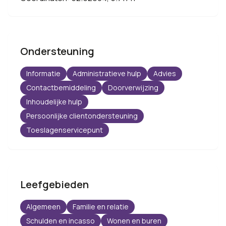
Ondersteuning
Informatie
Administratieve hulp
Advies
Contactbemiddeling
Doorverwijzing
Inhoudelijke hulp
Persoonlijke clientondersteuning
Toeslagenservicepunt
Leefgebieden
Algemeen
Familie en relatie
Schulden en incasso
Wonen en buren